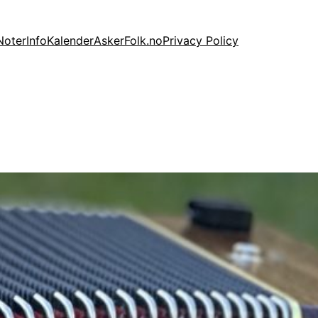
Noter
Info
Kalender
AskerFolk.no
Privacy Policy