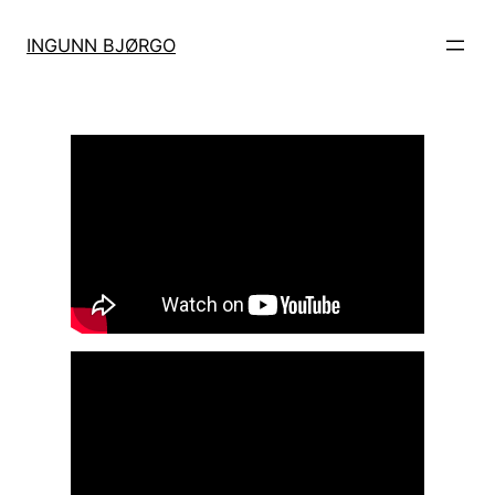
Hopp
til
INGUNN BJØRGO
innhold